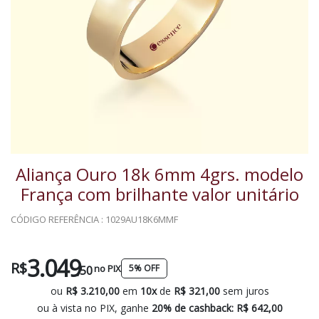
Aliança Ouro 18k 6mm 4grs. modelo
França com brilhante valor unitário
CÓDIGO REFERÊNCIA : 1029AU18K6MMF
3.049
R$
no PIX
5% OFF
,50
ou
R$ 3.210,00
em
10x
de
R$ 321,00
sem juros
ou à vista no PIX, ganhe
20% de cashback:
R$ 642,00